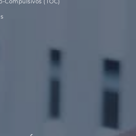
vo-Compulsivos (TOC)
es