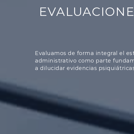
EVALUACIONES
Evaluamos de forma integral el es
administrativo como parte fundamen
a dilucidar evidencias psiquiátri