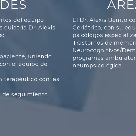
ADES
ÁRE
ntos del equipo
El Dr. Alexis Benito c
iquiatría Dr. Alexis
Geriátrica, con su eq
s:
psicólogos especializ
Trastornos de memori
Neurocognitivos/Deme
paciente, uniendo
programas ambulatorio
con el equipo de
neuropsicológica
n terapéutico con las
s de seguimiento