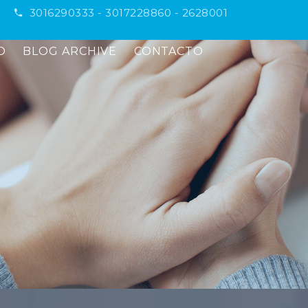
3016290333
-
3017228860
-
2628001
O
BLOG ARCHIVE
CONTACTO