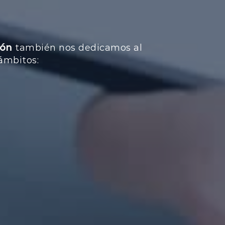
ión
también nos dedicamos al
 ámbitos: